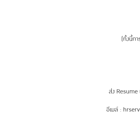
(ทั้งนี้
ส่ง Resume แ
อีเมล์ : hrse